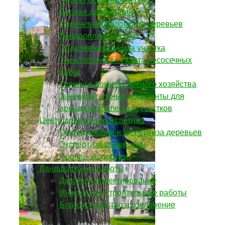
Лесная декларация
Перечетная ведомость деревьев
Дендроплан участка
Подеревная съемка участка
Технологическая карта лесосечных
работ
Отчеты в Комитет лесного хозяйства
Законодательные документы для
арендаторов лесных участков
Центр древесных экспертиз
Обследование и экспертиза деревьев
Экспертиза древесины
Прочие экспертизы
Ландшафтные работы
Дизайн и проектирование
Инженерно-строительные работы
Благоустройство и озеленение