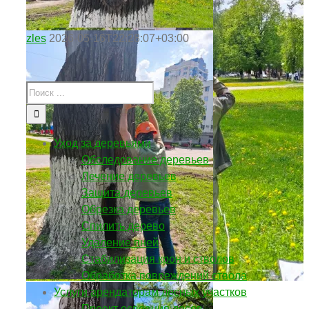
zles
2026-05-16T22:28:07+03:00
Уход за деревьями
Обследование деревьев
Лечение деревьев
Защита деревьев
Обрезка деревьев
Спилить дерево
Удаление пней
Стабилизация крон и стволов
Обработка повреждений ствола
Услуги арендаторам лесных участков
Проект освоения лесов