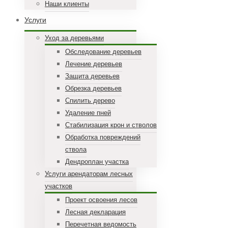
Наши клиенты
Услуги
Уход за деревьями
Обследование деревьев
Лечение деревьев
Защита деревьев
Обрезка деревьев
Спилить дерево
Удаление пней
Стабилизация крон и стволов
Обработка повреждений
ствола
Дендроплан участка
Услуги арендаторам лесных
участков
Проект освоения лесов
Лесная декларация
Перечетная ведомость