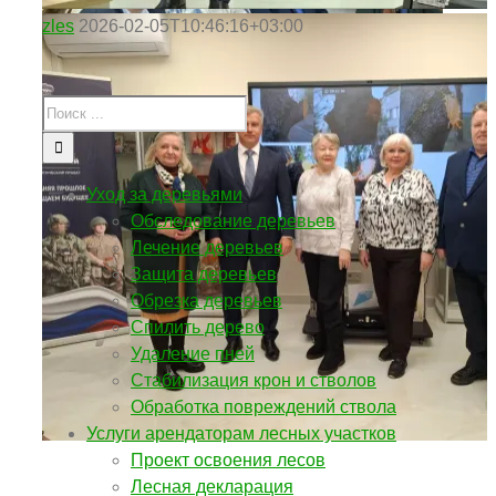
zles
2026-02-05T10:46:16+03:00
Уход за деревьями
Обследование деревьев
Лечение деревьев
Защита деревьев
Обрезка деревьев
Спилить дерево
Удаление пней
Стабилизация крон и стволов
Обработка повреждений ствола
Услуги арендаторам лесных участков
Проект освоения лесов
Лесная декларация