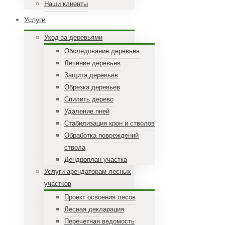
Наши клиенты
Услуги
Уход за деревьями
Обследование деревьев
Лечение деревьев
Защита деревьев
Обрезка деревьев
Спилить дерево
Удаление пней
Стабилизация крон и стволов
Обработка повреждений
ствола
Дендроплан участка
Услуги арендаторам лесных
участков
Проект освоения лесов
Лесная декларация
Перечетная ведомость