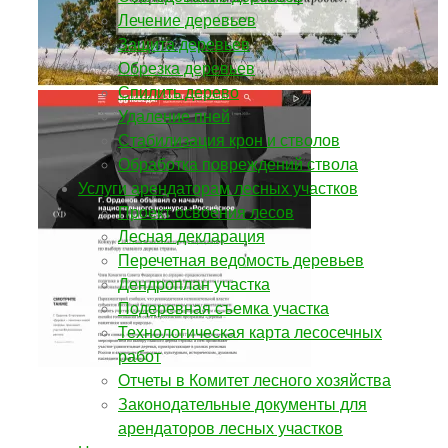
Лечение деревьев
Защита деревьев
Обрезка деревьев
Спилить дерево
Удаление пней
Стабилизация крон и стволов
Обработка повреждений ствола
Услуги арендаторам лесных участков
Проект освоения лесов
Лесная декларация
Перечетная ведомость деревьев
Дендроплан участка
Подеревная съемка участка
Технологическая карта лесосечных
работ
Отчеты в Комитет лесного хозяйства
Законодательные документы для
арендаторов лесных участков