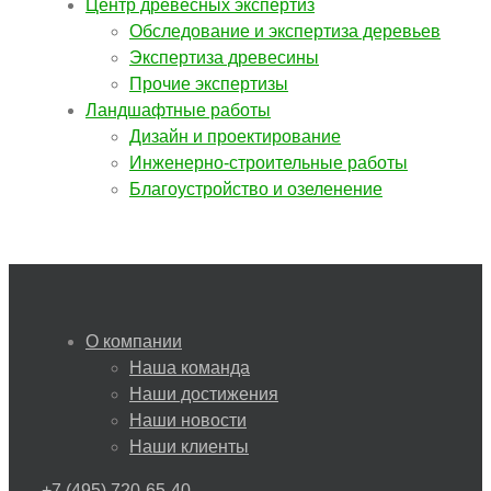
Центр древесных экспертиз
Обследование и экспертиза деревьев
Экспертиза древесины
Прочие экспертизы
Ландшафтные работы
Дизайн и проектирование
Инженерно-строительные работы
Благоустройство и озеленение
О компании
Наша команда
Наши достижения
Наши новости
Наши клиенты
+7 (495) 720-65-40