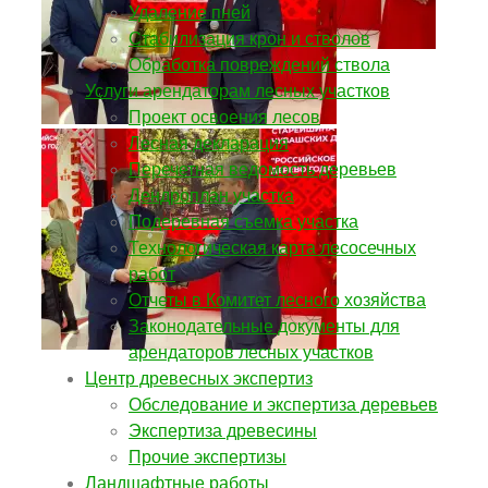
Удаление пней
Стабилизация крон и стволов
Обработка повреждений ствола
Услуги арендаторам лесных участков
Проект освоения лесов
Лесная декларация
Перечетная ведомость деревьев
Дендроплан участка
Подеревная съемка участка
Технологическая карта лесосечных
работ
Отчеты в Комитет лесного хозяйства
Законодательные документы для
арендаторов лесных участков
Центр древесных экспертиз
Обследование и экспертиза деревьев
Экспертиза древесины
Прочие экспертизы
Ландшафтные работы