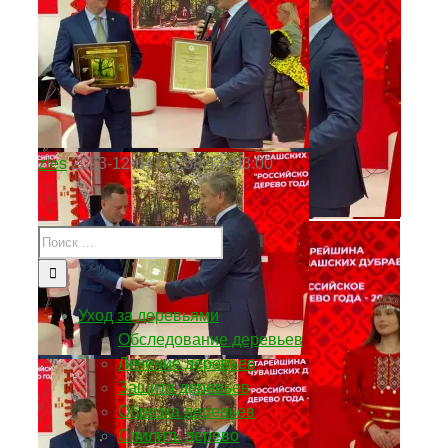
zles
2023-12-04T11:58:43+03:00
Уход за деревьями
Обследование деревьев
Лечение деревьев
Защита деревьев
Обрезка деревьев
Спилить дерево