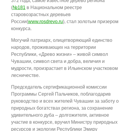
372 года, самое известное дерево региона
(
№181
в Национальном реестре
старовозрастных деревьев
России(
www.rosdrevo.ru
), стал золотым призером
конкурса.
Могучий патриарх, олицетворяющий единство
народов, проживающих на территории
Республики, «Древо жизни» – живой символ
Чувашии, символ света и добра, величия и
мудрости, произрастает в Ильинском участковом
лесничестве.
Председатель сертификационной комиссии
Программы Сергей Пальчиков, поблагодарив
руководство и всех жителей Чувашии за заботу о
природных богатствах региона, за сохранение
удивительного дуба – долгожителя, активное
участие в конкурсе, вручил Министру природных
ресурсов и экологии Республики Эмиру