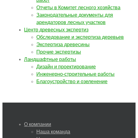
работ
Отчеты в Комитет лесного хозяйства
Законодательные документы для
арендаторов лесных участков
Центр древесных экспертиз
Обследование и экспертиза деревьев
Экспертиза древесины
Прочие экспертизы
Ландшафтные работы
Дизайн и проектирование
Инженерно-строительные работы
Благоустройство и озеленение
О компании
Наша команда