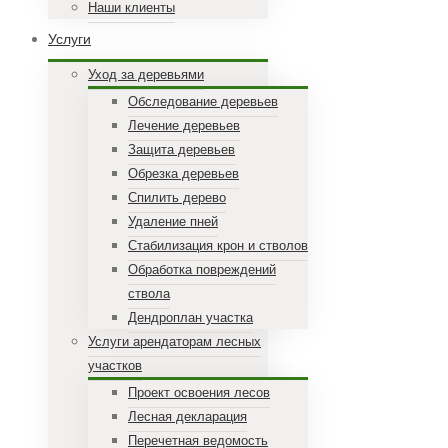
Наши клиенты
Услуги
Уход за деревьями
Обследование деревьев
Лечение деревьев
Защита деревьев
Обрезка деревьев
Спилить дерево
Удаление пней
Стабилизация крон и стволов
Обработка повреждений
ствола
Дендроплан участка
Услуги арендаторам лесных
участков
Проект освоения лесов
Лесная декларация
Перечетная ведомость