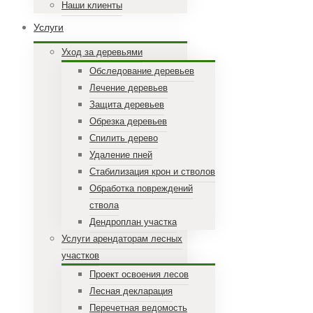
Наши клиенты
Услуги
Уход за деревьями
Обследование деревьев
Лечение деревьев
Защита деревьев
Обрезка деревьев
Спилить дерево
Удаление пней
Стабилизация крон и стволов
Обработка повреждений
ствола
Дендроплан участка
Услуги арендаторам лесных
участков
Проект освоения лесов
Лесная декларация
Перечетная ведомость