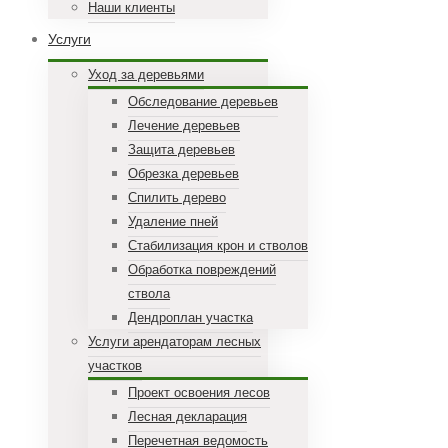
Наши клиенты
Услуги
Уход за деревьями
Обследование деревьев
Лечение деревьев
Защита деревьев
Обрезка деревьев
Спилить дерево
Удаление пней
Стабилизация крон и стволов
Обработка повреждений
ствола
Дендроплан участка
Услуги арендаторам лесных
участков
Проект освоения лесов
Лесная декларация
Перечетная ведомость