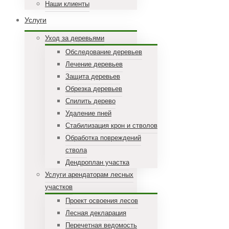
Наши клиенты
Услуги
Уход за деревьями
Обследование деревьев
Лечение деревьев
Защита деревьев
Обрезка деревьев
Спилить дерево
Удаление пней
Стабилизация крон и стволов
Обработка повреждений
ствола
Дендроплан участка
Услуги арендаторам лесных
участков
Проект освоения лесов
Лесная декларация
Перечетная ведомость