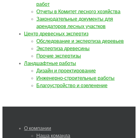
работ
Отчеты в Комитет лесного хозяйства
Законодательные документы для
арендаторов лесных участков
Центр древесных экспертиз
Обследование и экспертиза деревьев
Экспертиза древесины
Прочие экспертизы
Ландшафтные работы
Дизайн и проектирование
Инженерно-строительные работы
Благоустройство и озеленение
О компании
Наша команда