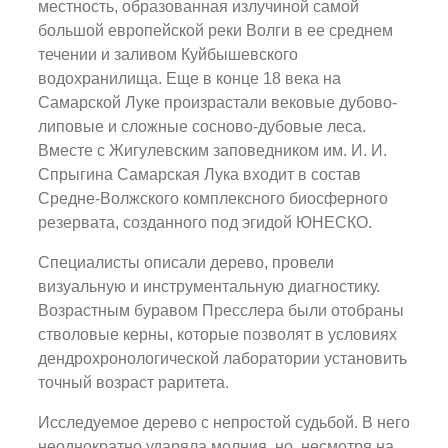
местность, образованная излучиной самой
большой европейской реки Волги в ее среднем
течении и заливом Куйбышевского
водохранилища. Еще в конце 18 века на
Самарской Луке произрастали вековые дубово-
липовые и сложные сосново-дубовые леса.
Вместе с Жигулевским заповедником им. И. И.
Спрыгина Самарская Лука входит в состав
Средне-Волжского комплексного биосферного
резервата, созданного под эгидой ЮНЕСКО.
Специалисты описали дерево, провели
визуальную и инструментальную диагностику.
Возрастным буравом Пресслера были отобраны
стволовые керны, которые позволят в условиях
дендрохронологической лаборатории установить
точный возраст раритета.
Исследуемое дерево с непростой судьбой. В него
неоднократно ударяла молния, но, несмотря на