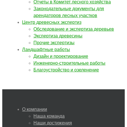
Отчеты в Комитет лесного хозяйства
Законодательные документы для
арендаторов лесных участков
Центр древесных экспертиз
Обследование и экспертиза деревьев
Экспертиза древесины
Прочие экспертизы
Ландшафтные работы
Дизайн и проектирование
Инженерно-строительные работы
Благоустройство и озеленение
О компании
Наша команда
Наши достижения