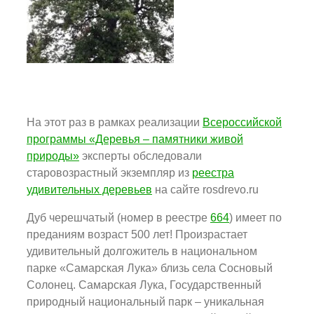
На этот раз в рамках реализации
Всероссийской
программы «Деревья – памятники живой
природы»
эксперты обследовали
старовозрастный экземпляр из
реестра
удивительных деревьев
на сайте rosdrevo.ru
Дуб черешчатый (номер в реестре
664
) имеет по
преданиям возраст 500 лет! Произрастает
удивительный долгожитель в национальном
парке «Самарская Лука» близь села Сосновый
Солонец. Самарская Лука, Государственный
природный национальный парк – уникальная