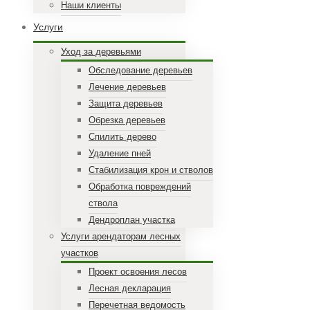
Наши клиенты
Услуги
Уход за деревьями
Обследование деревьев
Лечение деревьев
Защита деревьев
Обрезка деревьев
Спилить дерево
Удаление пней
Стабилизация крон и стволов
Обработка повреждений
ствола
Дендроплан участка
Услуги арендаторам лесных
участков
Проект освоения лесов
Лесная декларация
Перечетная ведомость