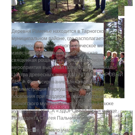
Деревня Раменье находится в Тарногском
муниципальном районе, где располагается
известное историко-этнографическое место,
известное под названием «Раменская
священная роща-куст». Среди организаторов
мероприятия выступил Вологодский филиал
Центра древесных экспертиз НПСА»ЗДОРОВЫЙ
ЛЕС». Финансирование взяла на себя
администрация Маркушевского сельского
поселения при поддержке администрации
Тарногского муниципального района, а также
руководство НПСА «ЗДОРОВЫЙ ЛЕС» в лице
Президента Сергея Пальчикова.
В торжестве приняло участие до 300 человек.