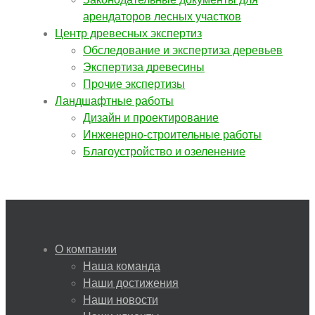
арендаторов лесных участков
Центр древесных экспертиз
Обследование и экспертиза деревьев
Экспертиза древесины
Прочие экспертизы
Ландшафтные работы
Дизайн и проектирование
Инженерно-строительные работы
Благоустройство и озеленение
О компании
Наша команда
Наши достижения
Наши новости