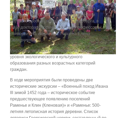
Местные жители, гости района и те, кто покинул
эти родные места много лет назад, гости из
ближнего зарубежья и даже представители
научного сообщества из Санкт-Петербурга, в
лице доктора исторических наук, профессора
университета имени А.И. Герцена Елена
Окладникова.
Мероприятие было направлено на повышение
уровня экологического и культурного
образования разных возрастных категорий
граждан.
В ходе мероприятия были проведены две
исторические экскурсии – «Военный поход Ивана
III зимой 1452 года – историческое событие
предшествующее появлению поселений
Раменье и Клин (Кленовая)» и «Раменье: 500-
летняя летописная история деревни. Список
летописи Георгиевской церкви, составленный по