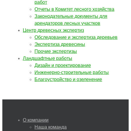
работ
Отчеты в Комитет лесного хозяйства
Законодательные документы для
арендаторов лесных участков
Центр древесных экспертиз
Обследование и экспертиза деревьев
Экспертиза древесины
Прочие экспертизы
Ландшафтные работы
Дизайн и проектирование
Инженерно-строительные работы
Благоустройство и озеленение
О компании
Наша команда