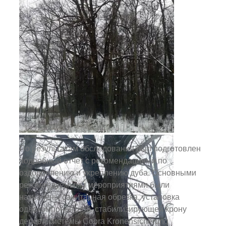
По результатам обследования был подготовлен
подробный отчет с рекомендациями по
оздоровлению и укреплению дуба. Основными
рекомендуемыми мероприятиями были
назначены санитарная обрезка, установка
однокомпонентной, стабилизирующей крону
дерева системы Cobra Kronensicherung