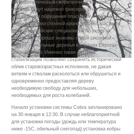
полипропиленовых сверхпрочных канатов,
которые будут надежно фиксировать и защищать
от разлома и обрушения опасную V-образную
развилку в многотонной кроне старовозрастного
дуба. Европейские специалисты по уходу за
деревьями хорошо знакомы с этой системой –
многие уникальные деревья в странах Европы
оснащены ею. Именно такая система
стабилизации позволяет сохранить исторический
облик старовозрастных исполинов, не давая
ветвям и стволам расколоться или обрушиться и
одновременно предоставляя дереву
необходимую свободу для небольших,
необходимых для роста колебаний.
Начало установки системы Cobra запланировано
на 30 января в 12:30. В случае неблагоприятной
для установки погоды (дождь или температура
ниже -15С, обильный снегопад) установка кобры