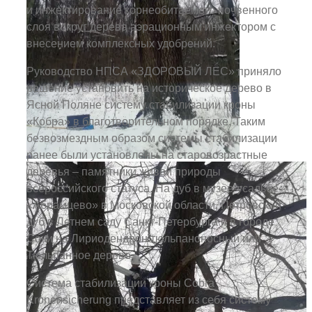
и инжектирование корнеобитаемого почвенного
слоя вокруг дерева аэрационным инжектором с
внесением комплексных удобрений.
Руководство НПСА «ЗДОРОВЫЙ ЛЕС» приняло
решение установить на историческое дерево в
Ясной Поляне систему стабилизации кроны
«Кобра» в благотворительном порядке. Таким
безвозмездным образом системы стабилизации
ранее были установлены на старовозрастные
деревья – памятники живой природы
всероссийского статуса. На дуб в музее-усадьбе
«Абрамцево» в Московской области, Петровский
дуб в Летнем саду Санкт-Петербурга и в городе
Сочи на Лириодендрон тюльпаноносный или
Тюльпанное дерево.
Система стабилизации кроны Cobra
Kronensicherung представляет из себя систему