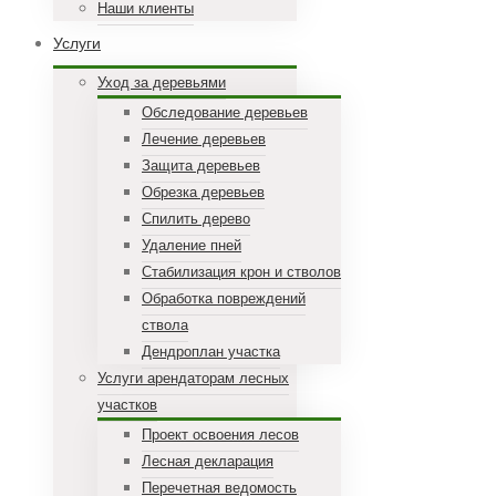
Наши клиенты
Услуги
Уход за деревьями
Обследование деревьев
Лечение деревьев
Защита деревьев
Обрезка деревьев
Спилить дерево
Удаление пней
Стабилизация крон и стволов
Обработка повреждений
ствола
Дендроплан участка
Услуги арендаторам лесных
участков
Проект освоения лесов
Лесная декларация
Перечетная ведомость