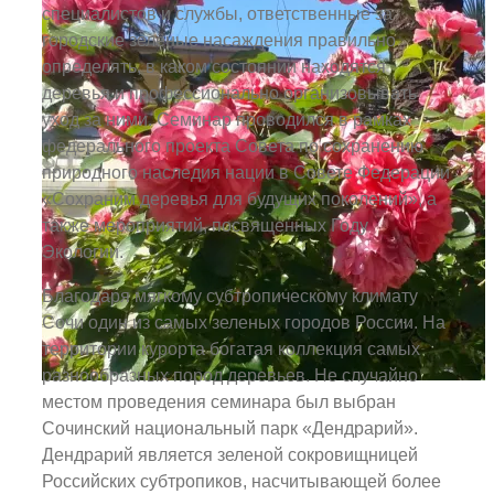
специалистов и службы, ответственные за
городские зелёные насаждения правильно
определять, в каком состоянии находятся
деревья и профессионально организовывать
уход за ними. Семинар проводился в рамках
федерального проекта Совета по сохранению
природного наследия нации в Совете Федерации
«Сохраним деревья для будущих поколений», а
также мероприятий, посвященных Году
Экологии.
Благодаря мягкому субтропическому климату
Сочи один из самых зеленых городов России. На
территории курорта богатая коллекция самых
разнообразных пород деревьев. Не случайно
местом проведения семинара был выбран
Сочинский национальный парк «Дендрарий».
Дендрарий является зеленой сокровищницей
Российских субтропиков, насчитывающей более