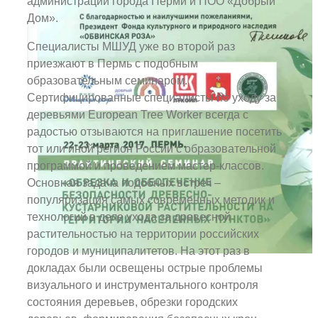
администрации города Перми и ПОО «Добрый
Дом».
Специалисты МШУД уже во второй раз
приезжают в Пермь с подобным
образовательным семинаром.
Сертифицированные специалисты по уходу за
деревьями European Tree Worker всегда с
радостью отзываются на приглашение посетить
тот или иной регион России с образовательной
программой и проведением мастер-классов.
Основная задача подобных встреч –
популяризация самых современных методик и
технологий в деле ухода за древесной
растительностью на территории российских
городов и муниципалитетов. На этот раз в
докладах были освещены острые проблемы
визуального и инструментального контроля
состояния деревьев, обрезки городских