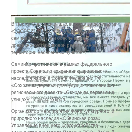
В Перми Московская школа ухода за деревьями
«ЗДОРОВЫЙ ЛЕС» провела практический
семинар «Обрезка и обеспечение безопасности
древесно-кустарниковой растительности на
территории населенных пунктов».
Семинар проводился в рамках федерального
проекта Совета по сохранению природного
наследия нации в Совете Федерации РФ
«Сохраним деревья для будущих поколений» и
регионального проекта «Сохраним деревья на
улицах» Пермского края.
Организатор мероприятия Фонд культурного и
природного наследия «Обвинская роза»,
Управление внешнего благоустройства